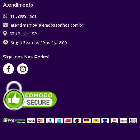
Atendimento
11 98998-4631
atendimento@alemdossonhos.com.br
São Paulo - SP
Seg. à Sex. das 09 hs ás 18:00
Siga-nos Nas Redes!