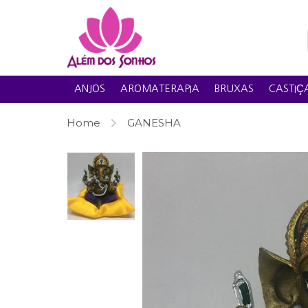
ANJOS
AROMATERAPIA
BRUXAS
CASTIÇA
Home
GANESHA