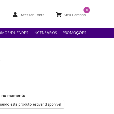
0
Acessar Conta
Meu Carrinho
OMOS/DUENDES
INCENSÁRIOS
PROMOÇÕES
A
el no momento
ando este produto estiver disponível