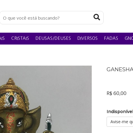
IS
CRISTAIS
DEUSAS/DEUSES
DIVERSOS
FADAS
GN
GANESH
R$ 60,00
Indisponív
Avise-me qu