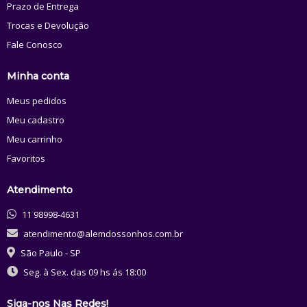
Prazo de Entrega
Trocas e Devolução
Fale Conosco
Minha conta
Meus pedidos
Meu cadastro
Meu carrinho
Favoritos
Atendimento
11 98998-4631
atendimento@alemdossonhos.com.br
São Paulo - SP
Seg. à Sex. das 09 hs ás 18:00
Siga-nos Nas Redes!